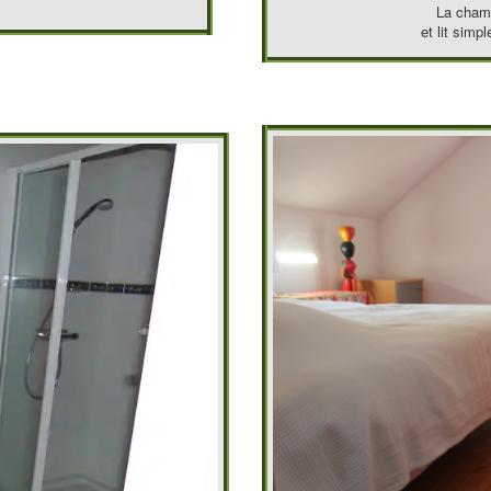
La chamb
et lit simp