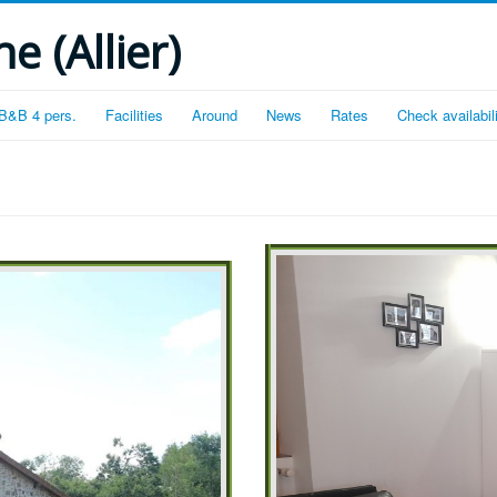
e (Allier)
 B&B 4 pers.
Facilities
Around
News
Rates
Check availabil