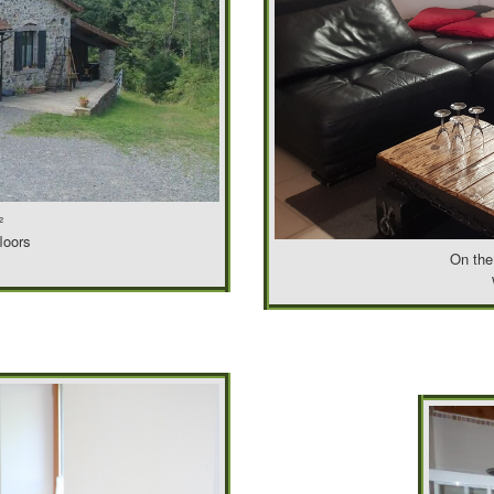
²
loors
On the 