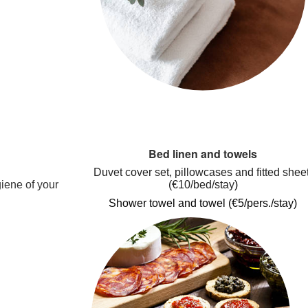
Bed linen and towels
Duvet cover set, pillowcases and fitted sheet
iene of your
(€10/bed/stay
)
Shower towel and towel (€5/pers./stay)