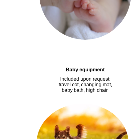
Baby equipment
I
ncluded upon request
:
travel cot, changing mat,
baby bath, high chair.