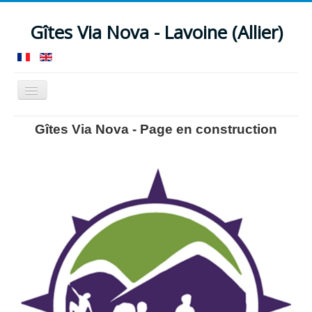
Gîtes Via Nova - Lavoine (Allier)
Basculer
la
navigation
Accueil
Gîte 12/13 pers.
Loft 4/5 pers.
Gîtes Via Nova - Page en construction
Nos services
Votre séjour
Actualités
Tarifs
Réservation
Contact
Accès
Témoignages