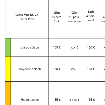
Loft
Gîte
Gîte
Gîtes VIA NOVA
4 pers.
13 pers.
13 pers.
4
Tarifs 2027
/nuit
/nuit
/semaine
/s
Basse saison
105 €
xxx €
120 €
Moyenne saison
135 €
xxx €
135 €
Haute saison
165 €
x xxx €
155 €