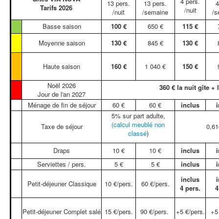
4 pers.
13 pers.
13 pers.
4
Tarifs 2026
/nuit
/nuit
/semaine
/s
Basse saison
100 €
650 €
115 €
Moyenne saison
130 €
845 €
130 €
Haute saison
160 €
1 040 €
150 €
Noël 2026
360 € la nuit gîte + l
Jour de l'an 2027
Ménage de fin de séjour
60 €
60 €
inclus
i
5% sur part adulte,
(calcul meublé
non
Taxe de séjour
0,61
classé
)
Draps
10 €
10 €
inclus
i
Serviettes / pers.
5 €
5 €
inclus
i
inclus
i
Petit-déjeuner Classique
10 €/pers.
60 €/pers.
4 pers.
4
Petit-déjeuner Complet salé
15 €/pers.
90 €/pers.
+5 €/pers.
+5