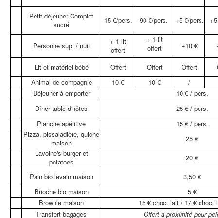
Petit-déjeuner Complet
15 €/pers.
90 €/pers.
+5 €/pers.
+5
sucré
+ 1 lit
+ 1 lit
Personne sup. / nuit
+10 €
offert
offert
Lit et matériel bébé
Offert
Offert
Offert
Animal de compagnie
10 €
10 €
/
Déjeuner à emporter
10 € / pers.
Dîner table d'hôtes
25 € / pers.
Planche apéritive
15 € / pers.
Pizza, pissaladière, quiche
25 €
maison
Lavoine's burger et
20 €
potatoes
Pain bio levain maison
3,50 €
Brioche bio maison
5 €
Brownie maison
15 € choc. lait / 17 € choc. l
Transfert bagages
Offert à proximité pour pèl