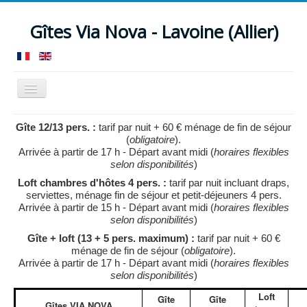
Gîtes Via Nova - Lavoine (Allier)
Basculer
la
navigation
Accueil
Gîte 12/13 pers.
Loft 4/5 pers.
Gîte 12/13 pers. :
tarif par nuit + 60 € ménage de fin de séjour
(
obligatoire
).
Nos services
Votre séjour
Actualités
Tarifs
Arrivée à partir de 17 h - Départ avant midi (
horaires flexibles
selon disponibilités
)
Réservation
Contact
Accès
Témoignages
Loft chambres d'hôtes 4 pers. :
tarif par nuit incluant draps,
serviettes, ménage fin de séjour et petit-déjeuners 4 pers.
Arrivée à partir de 15 h - Départ avant midi (
horaires flexibles
selon disponibilités
)
Gîte + loft (13 + 5 pers. maximum) :
tarif par nuit + 60 €
ménage de fin de séjour (
obligatoire
).
Arrivée à partir de 17 h - Départ avant midi (
horaires flexibles
selon disponibilités
)
Loft
Gîte
Gîte
Gîtes VIA NOVA