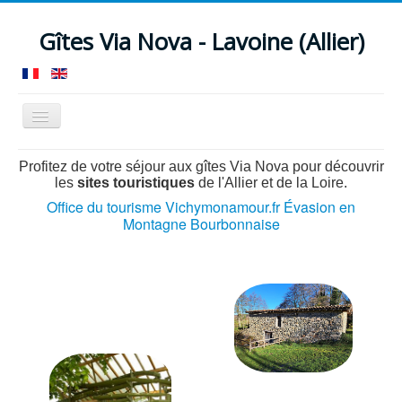
Gîtes Via Nova - Lavoine (Allier)
Basculer
la
navigation
Accueil
Gîte 12/13 pers.
Loft 4/5 pers.
Profitez de votre séjour aux gîtes Via Nova pour découvrir
les
sites touristiques
de l'Allier et de la Loire.
Nos services
Votre séjour
Actualités
Tarifs
Office du tourisme Vichymonamour.fr Évasion en
Montagne Bourbonnaise
Réservation
Contact
Accès
Témoignages