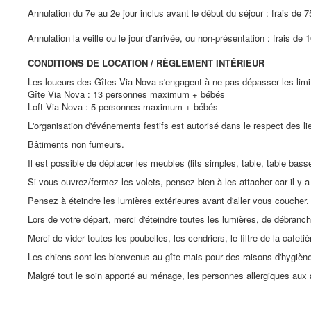
Annulation du 7e au 2e jour inclus avant le début du séjour : frais de 
Annulation la veille ou le jour d’arrivée, ou non-présentation : frais d
CONDITIONS DE LOCATION / RÈGLEMENT INTÉRIEUR
Les loueurs des Gîtes Via Nova s'engagent à ne pas dépasser les lim
Gîte Via Nova : 13 personnes maximum + bébés
Loft Via Nova : 5 personnes maximum + bébés
L'organisation d'événements festifs est autorisé dans le respect des li
Bâtiments non fumeurs.
Il est possible de déplacer les meubles (lits simples, table, table bass
Si vous ouvrez/fermez les volets, pensez bien à les attacher car il y 
Pensez à éteindre les lumières extérieures avant d'aller vous coucher.
Lors de votre départ, merci d'éteindre toutes les lumières, de débranche
Merci de vider toutes les poubelles, les cendriers, le filtre de la cafeti
Les chiens sont les bienvenus au gîte mais pour des raisons d'hygiène 
Malgré tout le soin apporté au ménage, les personnes allergiques aux 