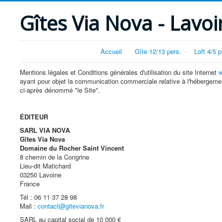
Gîtes Via Nova - Lavoin
Accueil
Gîte 12/13 pers.
Loft 4/5 p
Mentions légales et Conditions générales d'utilisation du site Internet
w
ayant pour objet la communication commerciale relative à l'hébergeme
ci-après dénommé "le Site".
ÉDITEUR
SARL VIA NOVA
Gîtes Via Nova
Domaine du Rocher Saint Vincent
8 chemin de la Congrine
Lieu-dit Matichard
03250 Lavoine
France
Tél : 06 11 37 28 98
Mail :
contact@gitevianova.fr
SARL au capital social de 10 000 €