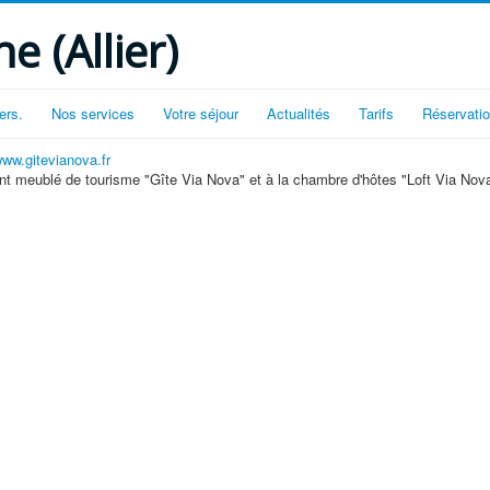
e (Allier)
ers.
Nos services
Votre séjour
Actualités
Tarifs
Réservati
ww.gitevianova.fr
nt meublé de tourisme "Gîte Via Nova" et à la chambre d'hôtes "Loft Via Nov