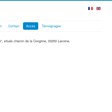
on
Contact
Accès
Témoignages
a", situés chemin de la Congrine, 03250 Lavoine,